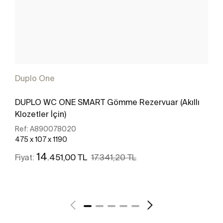
Duplo One
DUPLO WC ONE SMART Gömme Rezervuar (Akıllı
Klozetler İçin)
Ref:
A890078020
475 x 107 x 1190
14
.451,00 TL
Fiyat:
17.341,20 TL
Daha fazlasını gör