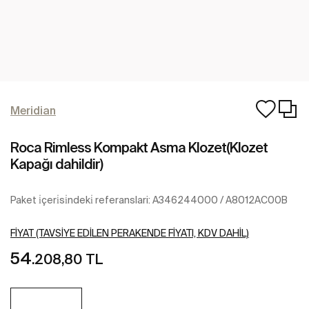
Meridian
Roca Rimless Kompakt Asma Klozet(Klozet
Kapağı dahildir)
Paket i̇çeri̇si̇ndeki̇ referanslari: A346244000 / A8012AC00B
FIYAT (TAVSIYE EDILEN PERAKENDE FIYATI, KDV DAHIL)
54
.208,80 TL