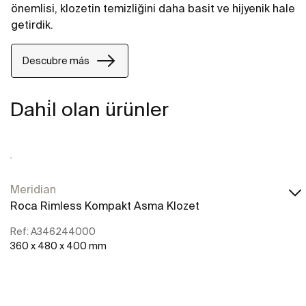
önemlisi, klozetin temizliğini daha basit ve hijyenik hale
getirdik.
Descubre más
Dahi̇l olan ürünler
Meridian
Roca Rimless Kompakt Asma Klozet
Ref: A346244000
360 x 480 x 400 mm