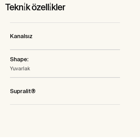
Tekni̇k özelli̇kler
Kanalsız
Shape:
Yuvarlak
Supralit®