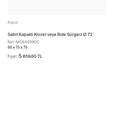
Aqua
Sabit Kapaklı Klozet veya Bide Süzgeci Ø 72
Ref:
A50640390C
95 x 75 x 75
5
.859,60 TL
Fiyat:
Daha fazlasını gör