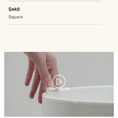
Şekil:
Square
Videoyu izle