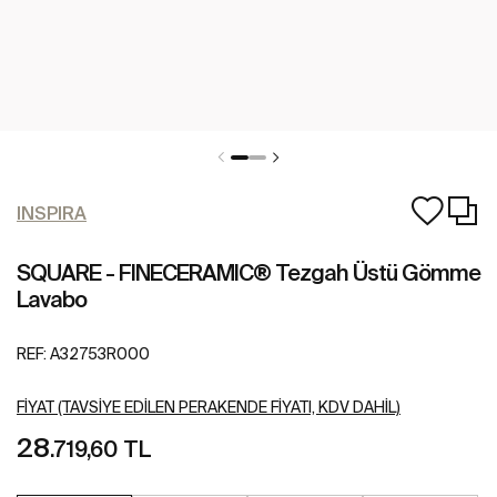
INSPIRA
SQUARE - FINECERAMIC® Tezgah Üstü Gömme
Lavabo
REF:
A32753R000
FIYAT (TAVSIYE EDILEN PERAKENDE FIYATI, KDV DAHIL)
28
.719,60 TL