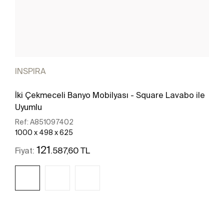
INSPIRA
İki Çekmeceli Banyo Mobilyası - Square Lavabo ile
Uyumlu
Ref:
A851097402
1000 x 498 x 625
121
.587,60 TL
Fiyat:
Daha fazlasını gör