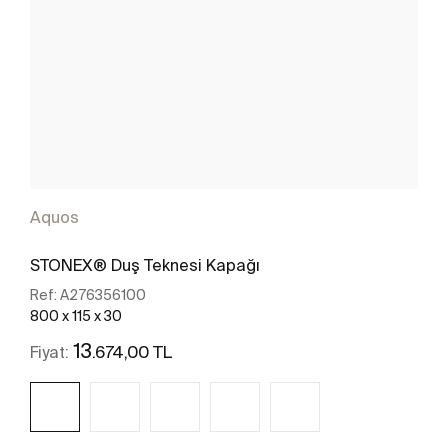
Aquos
STONEX® Duş Teknesi Kapağı
Ref:
A276356100
800 x 115 x 30
13
.674,00 TL
Fiyat: