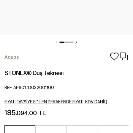
Aquos
STONEX® Duş Teknesi
REF:
AP6017D032001100
FIYAT (TAVSIYE EDILEN PERAKENDE FIYATI, KDV DAHIL)
185
.094,00 TL