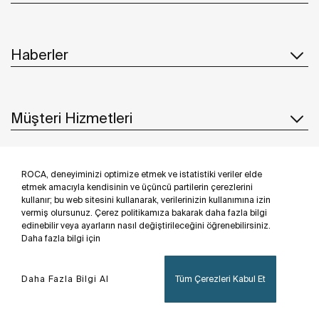
Haberler
Müşteri Hizmetleri
ROCA, deneyiminizi optimize etmek ve istatistiki veriler elde
Suppliers
etmek amacıyla kendisinin ve üçüncü partilerin çerezlerini
kullanır; bu web sitesini kullanarak, verilerinizin kullanımına izin
Bizi takip edin
vermiş olursunuz. Çerez politikamıza bakarak daha fazla bilgi
edinebilir veya ayarların nasıl değiştirileceğini öğrenebilirsiniz.
Daha fazla bilgi için
Daha Fazla Bilgi Al
Tüm Çerezleri Kabul Et
Veri koruma politikasi
Yasal uyari
Çerez politikasi
©Copyright 2026 - Roca Sanitario S.A.U.